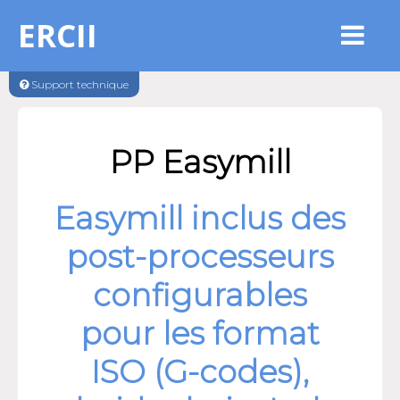
ERCII
Support technique
PP Easymill
Easymill inclus des
post-processeurs
configurables
pour les format
ISO (G-codes),