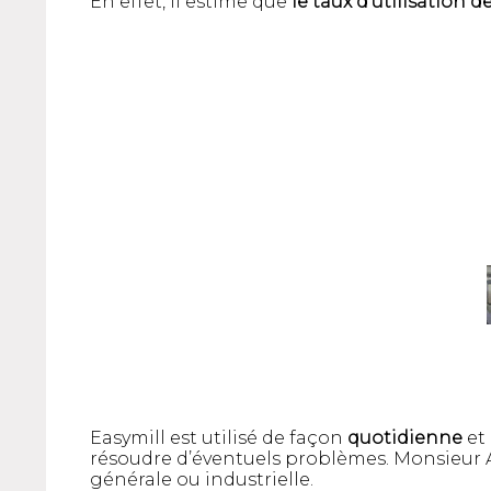
En effet, il estime que
le taux d’utilisation
Easymill est utilisé de façon
quotidienne
et 
résoudre d’éventuels problèmes. Monsieur 
générale ou industrielle.