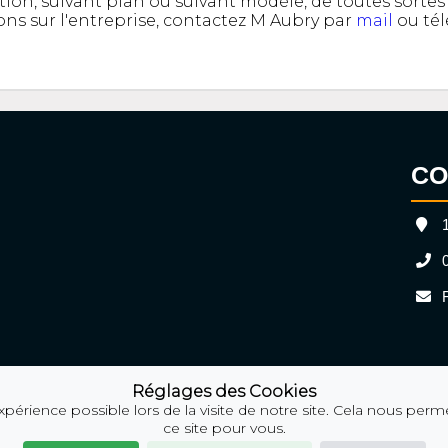
ion, suivant plan ou suivant modèle, de toutes sortes 
ons sur l'entreprise, contactez M Aubry par
mail
ou tél
CO
1
0
F
Réglages des Cookies
érience possible lors de la visite de notre site. Cela nous perm
ce site pour vous.