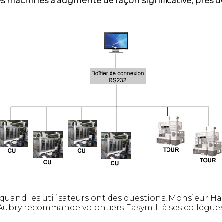
 des machines a augmenté de façon significative, près 
quand les utilisateurs ont des questions, Monsieur Hal
Aubry recommande volontiers Easymill à ses collègue