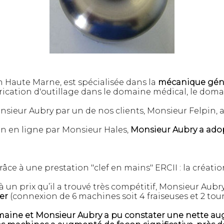
n Haute Marne, est spécialisée dans la
mécanique gén
brication d'outillage dans le domaine médical, le dom
sieur Aubry par un de nos clients, Monsieur Felpin, a
n en ligne par Monsieur Hales,
Monsieur Aubry a adop
ce à une prestation "clef en mains" ERCII : la créatio
à un prix qu’il a trouvé très compétitif, Monsieur Aub
er
(connexion de 6 machines soit 4 fraiseuses et 2 tou
semaine et Monsieur Aubry a pu constater une nette au