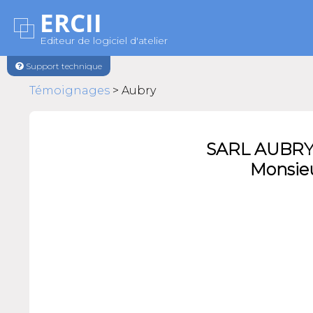
ERCII
Editeur de logiciel d'atelier
Support technique
Témoignages
> Aubry
SARL AUBRY J
Monsieu